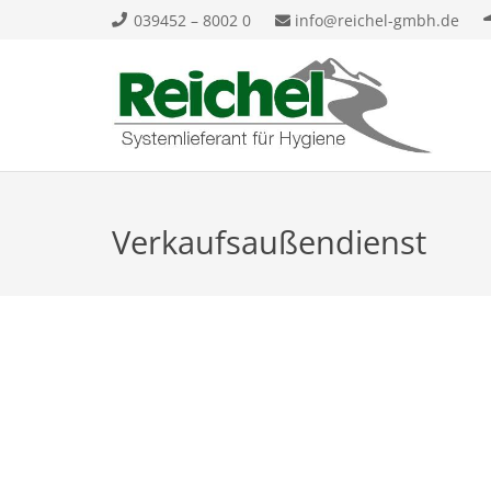
039452 – 8002 0
info@reichel-gmbh.de
Verkaufsaußendienst