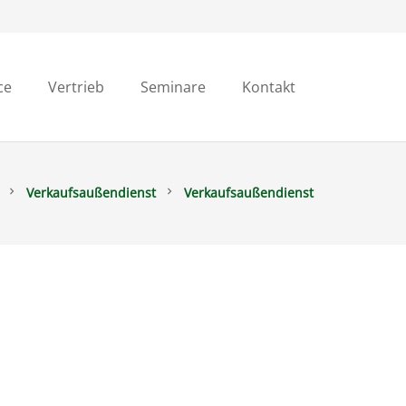
ce
Vertrieb
Seminare
Kontakt
Verkaufsaußendienst
Verkaufsaußendienst
chevron_right
chevron_right